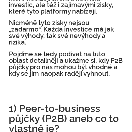
investic, ale též i zajímavými zisky,
které tyto platformy nabízejí.
Nicméně tyto zisky nejsou
„zadarmo“. Každá investice má jak
své výhody, tak své nevýhody a
rizika.
Pojďme se tedy podívat na tuto
oblast detailněji a ukažme si, kdy P2B
půjčky pro nás mohou být vhodné a
kdy se jim naopak raději vyhnout.
1) Peer-to-business
půjčky (P2B) aneb co to
vlastně je?