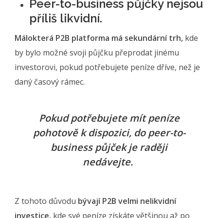
Peer-to-business půjčky nejsou
příliš likvidní.
Málokterá P2B platforma má sekundární trh,
kde
by bylo možné svoji půjčku přeprodat jinému
investorovi, pokud potřebujete peníze dříve, než je
daný časový rámec.
Pokud potřebujete mít peníze
pohotově k dispozici, do peer-to-
business půjček je raději
nedávejte.
Z tohoto důvodu
bývají P2B velmi nelikvidní
investice,
kde své peníze získáte většinou až po