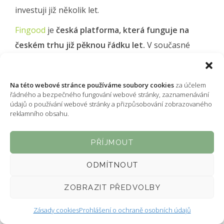
investuji již několik let.
Fingood
je
česká platforma, která funguje na
českém trhu již pěknou řádku let.
V současné
době ji vede Vít Endler, který za svou kariéru má za
sebou například zakládání pobočky e-shopu MALL
Na této webové stránce používáme soubory cookies
za účelem
v Polsku.
řádného a bezpečného fungování webové stránky, zaznamenávání
údajů o používání webové stránky a přizpůsobování zobrazovaného
reklamního obsahu.
Platformu
Fingood
ráda využívám
pro své krátkodobé investice na
PŘÍJMOUT
generování pravidelného pasivního
ODMÍTNOUT
příjmu.
ZOBRAZIT PŘEDVOLBY
Zásady cookies
Prohlášení o ochraně osobních údajů
Co na platformě
Fingood
oceňuji je nejenom