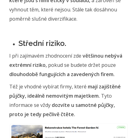
které jsou s nimi eticky v souladu,
a zároveň se
vyhnout těm, které nejsou. Stále tak dosáhnou
poměrně slušné diverzifikace.
Střední riziko.
I při zajímavém zhodnocení zde
většinou nebývá
extrémní riziko,
pokud se budete držet pouze
dlouhodobě fungujících a zavedených firem.
Též je vhodné vybírat firmy, které
mají zajištěné
půjčky, ideálně nemovitým majetkem.
Tyto
informace se vždy
dozvíte u samotné půjčky,
proto je tedy pečlivě čtěte.