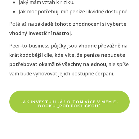
Jaký mám vztah k riziku.
Jak moc potřebuji mít peníze likvidně dostupné.
Poté až na
základě tohoto zhodnocení si vyberte
vhodný investiční nástroj.
Peer-to-business půjčky jsou
vhodné převážně na
krátkodobější cíle, kde víte, že peníze nebudete
potřebovat okamžitě všechny najednou,
ale spíše
vám bude vyhovovat jejich postupné čerpání.
JAK INVESTUJI JÁ? O TOM VÍCE V MÉM E-
BOOKU „POD POKLIČKOU“