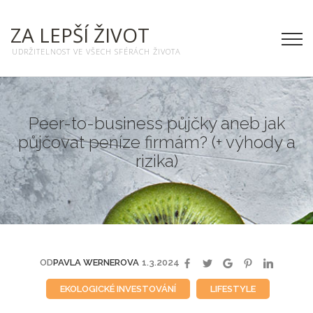
ZA LEPŠÍ ŽIVOT
UDRŽITELNOST VE VŠECH SFÉRÁCH ŽIVOTA
Peer-to-business půjčky aneb jak
půjčovat peníze firmám? (+ výhody a
rizika)
OD
PAVLA WERNEROVA
1.3.2024
EKOLOGICKÉ INVESTOVÁNÍ
LIFESTYLE