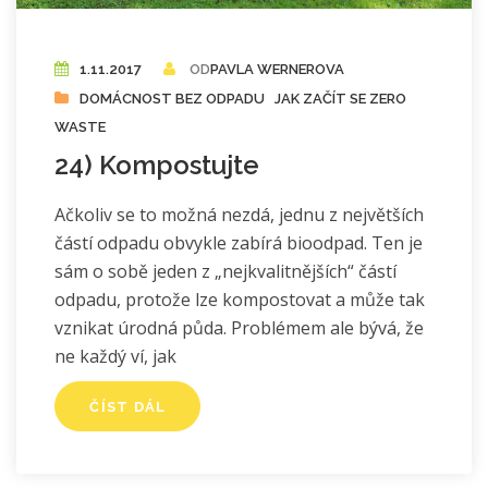
1.11.2017
OD
PAVLA WERNEROVA
DOMÁCNOST BEZ ODPADU
JAK ZAČÍT SE ZERO
WASTE
24) Kompostujte
Ačkoliv se to možná nezdá, jednu z největších
částí odpadu obvykle zabírá bioodpad. Ten je
sám o sobě jeden z „nejkvalitnějších“ částí
odpadu, protože lze kompostovat a může tak
vznikat úrodná půda. Problémem ale bývá, že
ne každý ví, jak
ČÍST DÁL