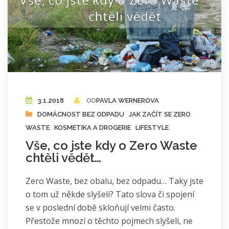
3.1.2018
OD
PAVLA WERNEROVA
DOMÁCNOST BEZ ODPADU
JAK ZAČÍT SE ZERO
WASTE
KOSMETIKA A DROGERIE
LIFESTYLE
Vše, co jste kdy o Zero Waste
chtěli vědět…
Zero Waste, bez obalu, bez odpadu… Taky jste
o tom už někde slyšeli? Tato slova či spojení
se v poslední době skloňují velmi často.
Přestože mnozí o těchto pojmech slyšeli, ne