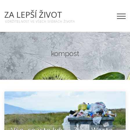
ZA LEPŠÍ ŽIVOT
UDRŽITELNOST VE VŠECH SFÉRÁCH ŽIVOTA
kompost