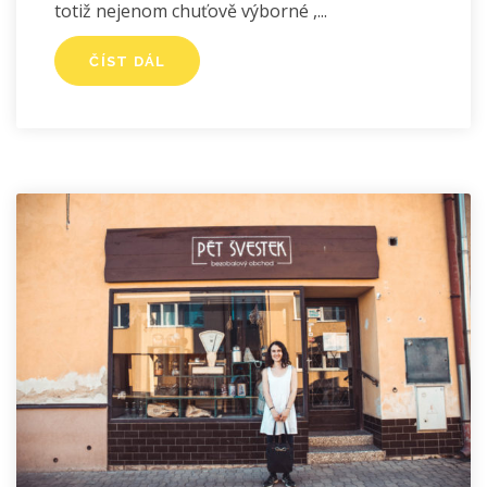
totiž nejenom chuťově výborné ,
ČÍST DÁL