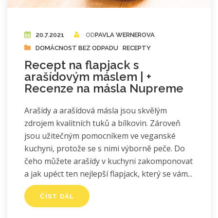
20.7.2021
OD
PAVLA WERNEROVA
DOMÁCNOST BEZ ODPADU
RECEPTY
Recept na flapjack s
arašídovým máslem | +
Recenze na másla Nupreme
Arašídy a arašídová másla jsou skvělým
zdrojem kvalitních tuků a bílkovin. Zároveň
jsou užitečným pomocníkem ve veganské
kuchyni, protože se s nimi výborně peče. Do
čeho můžete arašídy v kuchyni zakomponovat
a jak upéct ten nejlepší flapjack, který se vám
ČÍST DÁL