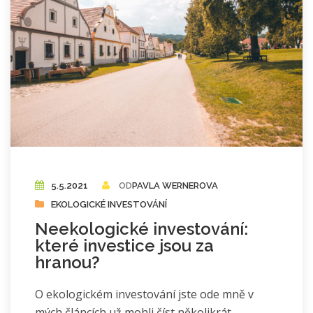
5.5.2021
OD
PAVLA WERNEROVA
EKOLOGICKÉ INVESTOVÁNÍ
Neekologické investování:
které investice jsou za
hranou?
O ekologickém investování jste ode mně v
mých článcích už mohli číst několikrát.