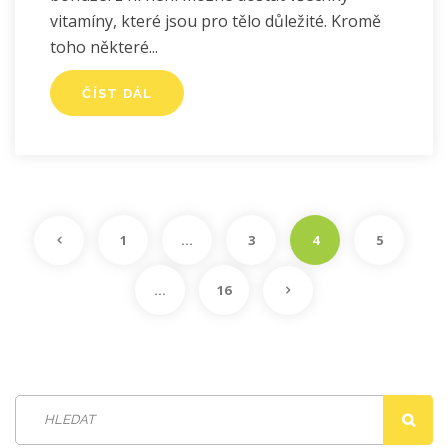
vitamíny, které jsou pro tělo důležité. Kromě
toho některé
ČÍST DÁL
1
…
3
4
5
…
16