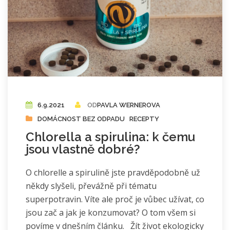
6.9.2021
OD
PAVLA WERNEROVA
DOMÁCNOST BEZ ODPADU
RECEPTY
Chlorella a spirulina: k čemu
jsou vlastně dobré?
O chlorelle a spirulině jste pravděpodobně už
někdy slyšeli, převážně při tématu
superpotravin. Víte ale proč je vůbec užívat, co
jsou zač a jak je konzumovat? O tom všem si
povíme v dnešním článku. Žít život ekologicky