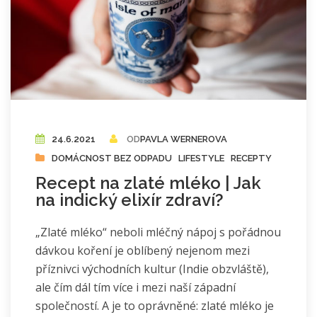
24.6.2021
OD
PAVLA WERNEROVA
DOMÁCNOST BEZ ODPADU
LIFESTYLE
RECEPTY
Recept na zlaté mléko | Jak
na indický elixír zdraví?
„Zlaté mléko“ neboli mléčný nápoj s pořádnou
dávkou koření je oblíbený nejenom mezi
příznivci východních kultur (Indie obzvláště),
ale čím dál tím více i mezi naší západní
společností. A je to oprávněné: zlaté mléko je